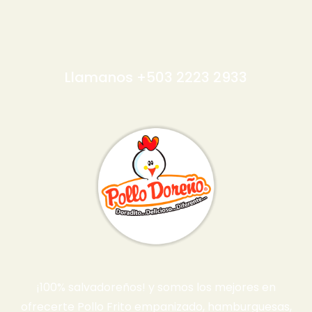
Llamanos +503 2223 2933
¡100% salvadoreños! y somos los mejores en
ofrecerte Pollo Frito empanizado, hamburguesas,